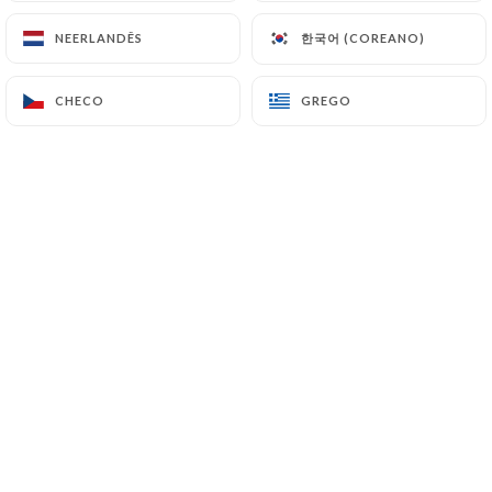
한국어 (COREANO)
한국어 (COREANO)
NEERLANDÊS
NEERLANDÊS
PT
MENU
CHECO
CHECO
GREGO
GREGO
/
PÁGINA INICIAL
GALERIA
Galeria